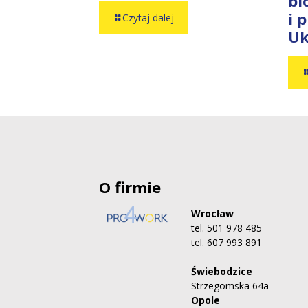
bi
i 
Czytaj dalej
Uk
O firmie
Wrocław
tel. 501 978 485
tel. 607 993 891
Świebodzice
Strzegomska 64a
Opole