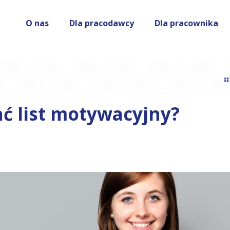
O nas
Dla pracodawcy
Dla pracownika
ać list motywacyjny?