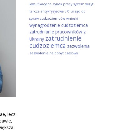
kwalifikacyjna
rynek pracy
system wizyt
tarcza antykryzysowa 3.0
urząd do
spraw cudzoziemców
wnioski
wynagrodzenie cudzoziemca
zatrudnianie pracowników z
zatrudnienie
Ukrainy
cudzoziemca
zezwolenia
zezwolenie na pobyt czasowy
ae, lecz
bawie,
większa