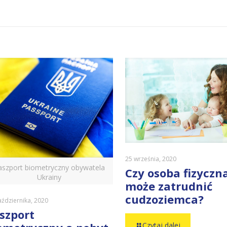
25 września, 2020
aszport biometryczny obywatela
Czy osoba fizyczn
Ukrainy
może zatrudnić
cudzoziemca?
aździernika, 2020
szport
Czytaj dalej