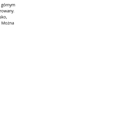
m górnym
erowany.
sko,
”. Można