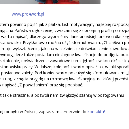
www.pro4work.pl
potem powinno pójść jak z płatka. List motywacyjny najlepiej rozpocz
jąc na Państwa ogłoszenie, zwracam się z uprzejmą prośbą o rozpa
warto napisać, dlaczego wybraliśmy dane przedsiębiorstwo i dlacze
stanowisku. Przykładowo można użyć sformułowania: „Chciałbym po
 moje wykształcenie, jak i na wcześniejsze doświadczenie zawodow
wymogi, lecz także posiadam niezbędne kwalifikacje do podjęcia pra
ształcenie, doświadczenie zawodowe i umiejętności w kontekście te
anowisku pracy. W dalszej kolejności warto opisać to, w jaki sposó
 posiadane zalety. Pod koniec warto posłużyć się sformułowaniem: „J
aturą, z chęcią przyjdę na rozmowę kwalifikacyjną, na której przeds
 napisać „Z poważaniem” oraz się podpisać.
est takie straszne, a pozwoli nam zwiększyć szansę w postępowaniu
cji
pobytu w Polsce, zapraszam serdecznie do
kontaktu!