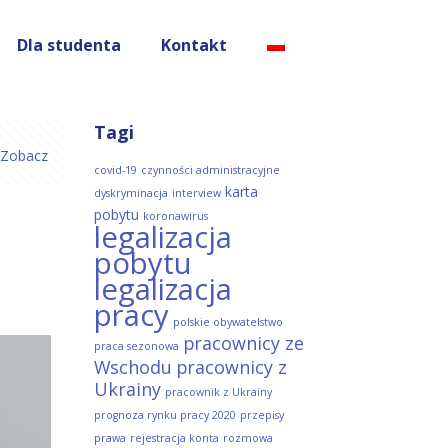
Dla studenta
Kontakt
Tagi
Zobacz
covid-19
czynności administracyjne
karta
dyskryminacja
interview
pobytu
koronawirus
legalizacja
pobytu
legalizacja
pracy
polskie obywatelstwo
pracownicy ze
praca sezonowa
Wschodu
pracownicy z
Ukrainy
pracownik z Ukrainy
prognoza rynku pracy 2020
przepisy
prawa
rejestracja konta
rozmowa