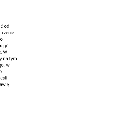
ąć od
trzenie
go
djąć
e. W
cy na tym
go, w
b
eśli
tawię