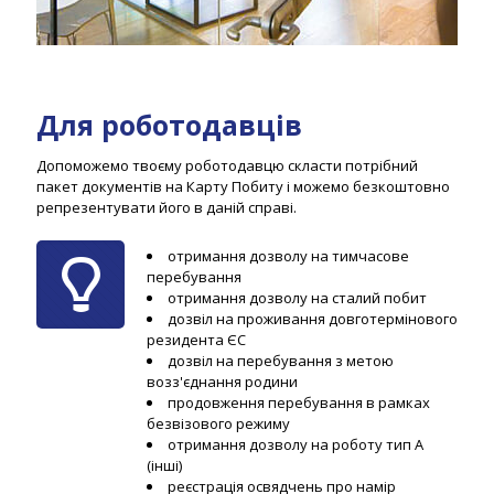
Для роботодавців
Допоможемо твоєму роботодавцю скласти потрібний
пакет документів на Карту Побиту і можемо безкоштовно
репрезентувати його в даній справі.
отримання дозволу на тимчасове
перебування
отримання дозволу на сталий побит
дозвіл на проживання довготермінового
резидента ЄС
дозвіл на перебування з метою
возз'єднання родини
продовження перебування в рамках
безвізового режиму
отримання дозволу на роботу тип А
(інші)
реєстрація освядчень про намір