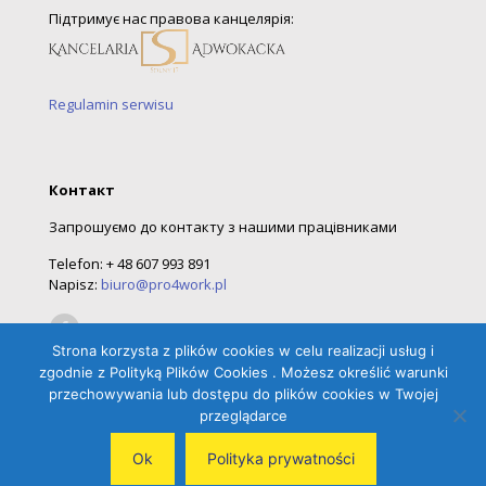
Підтримує нас правова канцелярія:
Regulamin serwisu
Контакт
Запрошуємо до контакту з нашими працівниками
Telefon: + 48 607 993 891
Napisz:
biuro@pro4work.pl
Strona korzysta z plików cookies w celu realizacji usług i
zgodnie z Polityką Plików Cookies . Możesz określić warunki
przechowywania lub dostępu do plików cookies w Twojej
przeglądarce
polski
(
Polish
)
Ukrainian
Ok
Polityka prywatności