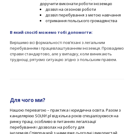
доручити виконати роботи іноземцю
дозвіл на сезонові роботи
дозвіл перебування з метою навчання
отримання польського громадянства
В який спосіб можемо тобі допомогти:
Вирішимо всі формальності пов’язані з легальним
перебуванням і працевлаштуванням іноземця. Провадимо
справи стандартово, але у випадку, коли виникають
труднощі, рятуємо ситуацію згідно з польським правем.
Для чого ми?
Нашою перевагою – практика і юридична освіта. Разом з
канцелярією SOLNY.pl від кілька років спеціалізуємося на
ринку праці, особливо в питаннях легалізації
перебування і дозволах на роботу для
іноземців.Співпрацюй з нами вже сьогодні і використай