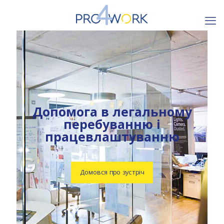
Допомога в легальному
перебуванню і
працевлаштуванню
Домовся про зустріч